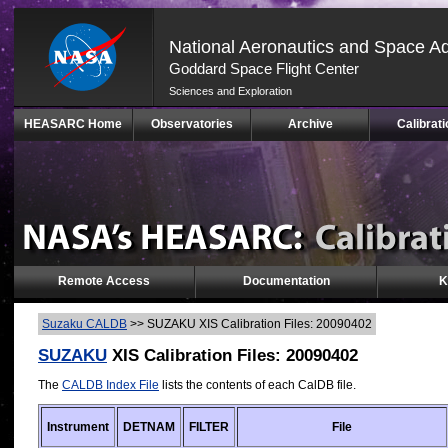
National Aeronautics and Space Ad
Goddard Space Flight Center
Sciences and Exploration
Skip
HEASARC Home
Observatories
Archive
Calibrati
Navigation
(press
2)
Remote Access
Documentation
K
Suzaku CALDB
>>
SUZAKU XIS Calibration Files: 20090402
SUZAKU
XIS Calibration Files: 20090402
The
CALDB Index File
lists the contents of each CalDB file.
Instrument
DETNAM
FILTER
File