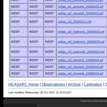
INDEF
INDEF
INDEF
cpf/ae_xi2_xisnom2_20060615.arf
INDEF
INDEF
INDEF
cpf/ae_xi2_xisnom4_20060615.arf
INDEF
INDEF
INDEF
cpf/ae_xi2_xisnom6_20060615.arf
INDEF
INDEF
INDEF
cpf/ae_xi3_20060213.rmf
INDEF
INDEF
INDEF
cpf/ae_xi3_hxdnom2_20060615.arf
INDEF
INDEF
INDEF
cpf/ae_xi3_hxdnom4_20060615.arf
INDEF
INDEF
INDEF
cpf/ae_xi3_hxdnom6_20060615.arf
INDEF
INDEF
INDEF
cpf/ae_xi3_xisnom2_20060615.arf
INDEF
INDEF
INDEF
cpf/ae_xi3_xisnom4_20060615.arf
INDEF
INDEF
INDEF
cpf/ae_xi3_xisnom6_20060615.arf
HEASARC Home
|
Observatories
|
Archive
|
Calibration
|
S
Last modified: Wednesday, 20-Oct-2021 10:19:43 EDT
A service of the
Astrop