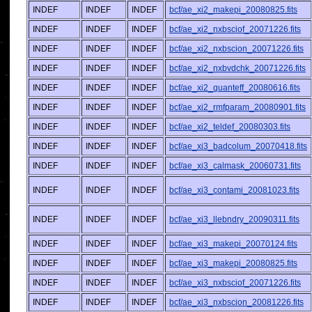
INDEF
INDEF
INDEF
bcf/ae_xi2_makepi_20080825.fits
INDEF
INDEF
INDEF
bcf/ae_xi2_nxbsciof_20071226.fits
INDEF
INDEF
INDEF
bcf/ae_xi2_nxbscion_20071226.fits
INDEF
INDEF
INDEF
bcf/ae_xi2_nxbvdchk_20071226.fits
INDEF
INDEF
INDEF
bcf/ae_xi2_quanteff_20080616.fits
INDEF
INDEF
INDEF
bcf/ae_xi2_rmfparam_20080901.fits
INDEF
INDEF
INDEF
bcf/ae_xi2_teldef_20080303.fits
INDEF
INDEF
INDEF
bcf/ae_xi3_badcolum_20070418.fits
INDEF
INDEF
INDEF
bcf/ae_xi3_calmask_20060731.fits
INDEF
INDEF
INDEF
bcf/ae_xi3_contami_20081023.fits
INDEF
INDEF
INDEF
bcf/ae_xi3_llebndry_20090311.fits
INDEF
INDEF
INDEF
bcf/ae_xi3_makepi_20070124.fits
INDEF
INDEF
INDEF
bcf/ae_xi3_makepi_20080825.fits
INDEF
INDEF
INDEF
bcf/ae_xi3_nxbsciof_20071226.fits
INDEF
INDEF
INDEF
bcf/ae_xi3_nxbscion_20081226.fits