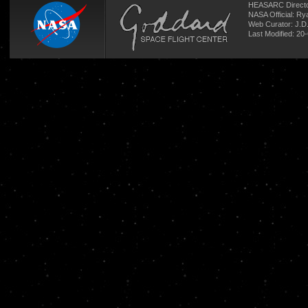
HEASARC Directo
NASA Official: R
Web Curator:
J.D
Last Modified: 20