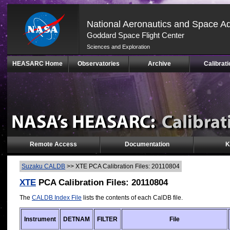
National Aeronautics and Space Ad
Goddard Space Flight Center
Sciences and Exploration
Skip
HEASARC Home
Observatories
Archive
Calibrati
Navigation
(press
2)
Remote Access
Documentation
K
Suzaku CALDB
>>
XTE PCA Calibration Files: 20110804
XTE
PCA Calibration Files: 20110804
The
CALDB Index File
lists the contents of each CalDB file.
Instrument
DETNAM
FILTER
File