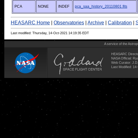
PCA
NONE
INDEF
pca_saa_history_20110801.fits
HEASARC Home
|
Observatories
|
Archive
|
Calibration
|
S
Last modified: Thursday, 14-Oct-2021 14:19:35 EDT
A service of the
Astrop
HEASARC Directo
NASA Official: R
Web Curator:
J.D
Last Modified: 14